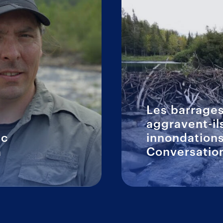
Les barrages
aggravent-il
ec
innondations
a
Conversatio