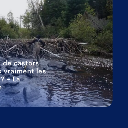
 de castors
s vraiment les
? – La
n