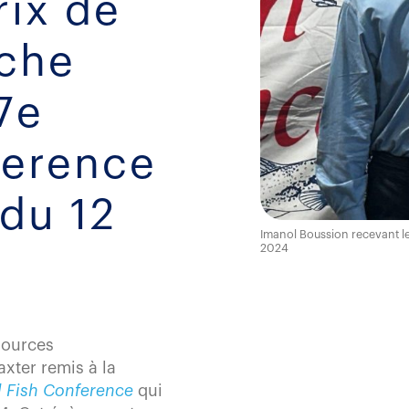
rix de
iche
7e
ference
 du 12
Imanol Boussion recevant le 
2024
sources
axter remis à la
l Fish Conference
qui