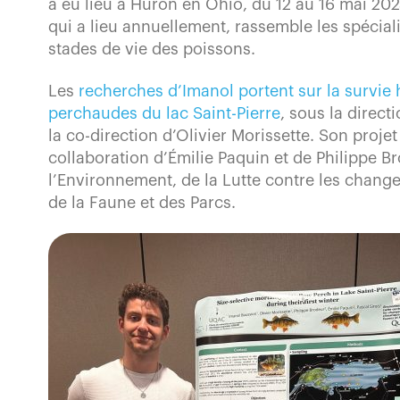
a eu lieu à Huron en Ohio, du 12 au 16 mai 20
qui a lieu annuellement, rassemble les spécial
stades de vie des poissons.
Les
recherches d’Imanol portent sur la survie 
perchaudes du lac Saint-Pierre
, sous la directi
la co-direction d’Olivier Morissette. Son proje
collaboration d’Émilie Paquin et de Philippe B
l’Environnement, de la Lutte contre les chang
de la Faune et des Parcs.