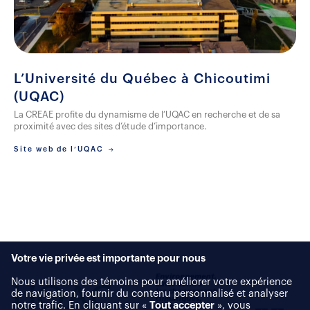
L’Uni
versité du Québec à Chicoutimi
(UQAC)
La CREAE
profite du dynamisme de l’UQAC en recherche et de sa
proximité avec des sites d’étude d’importance.
Site web de l’UQAC
Votre vie privée est importante pour nous
Nous utilisons des témoins pour améliorer votre expérience
de navigation, fournir du contenu personnalisé et analyser
notre trafic. En cliquant sur «
Tout accepter
», vous