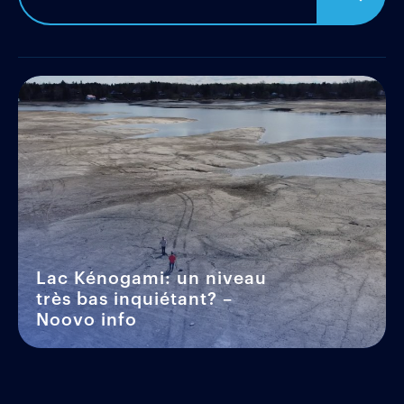
Lac Kénogami: un niveau
très bas inquiétant? –
Noovo info