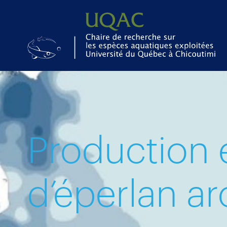
Production e
d’éperlan ar