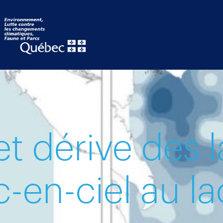
t dérive des l
c-en-ciel au l