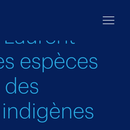
‑Laurent
des espèces
 des
 indigènes