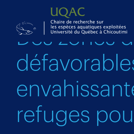
Des zones d
défavorables
envahissant
refuges pou