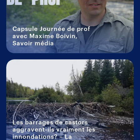
Capsule Journée de prof
avec Maxime Boivin,
Savoir média
Les barrages de castors
aggravent-ils vraiment les
innondations? – La