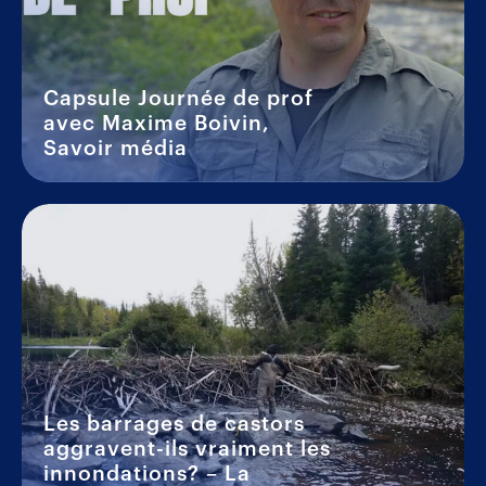
Capsule Journée de prof
avec Maxime Boivin,
Savoir média
Les barrages de castors
aggravent-ils vraiment les
innondations? – La