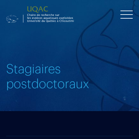
Stagiaires
postdoctoraux